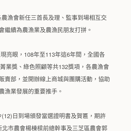
請各農漁會新任三首長及理、監事到場相互交
會繼續為農漁業及農漁民朋友打拼。
亮眼，108年至113年這6年間，全國各
菁業獎、綠色照顧等共132獎項，各農漁會
販賣部，並開辦線上商城與團購活動，協助
農漁業發展的重要推手。
今(12)日到場頒發當選證明書及賀匾，期許
新北市農會楊棟樑前總幹事及三芝區農會郭