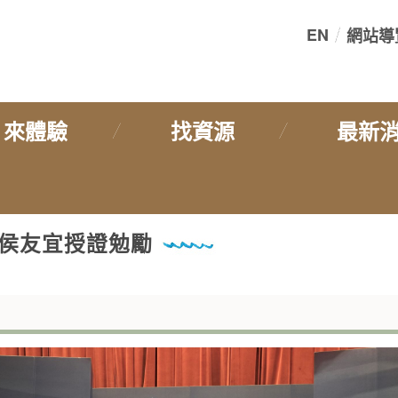
EN
網站導
:::
來體驗
找資源
最新
 侯友宜授證勉勵