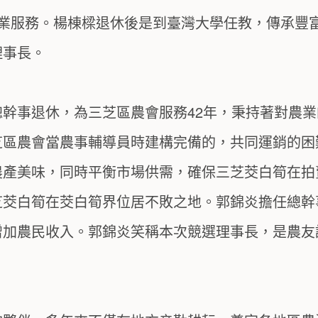
農業服務。楊棟樑退休後是到臺灣大學任教，傳承豐
理事長。
幹事退休，為三芝區農會服務42年，秉持著對農
芝區農會當農事輔導員時建構完備的，共同運銷的困
農產美味，同時平衡市場供需，確保三芝茭白筍在拍
茭白筍在茭白筍界位居不敗之地。郭錦炎擔任總幹
增加農民收入。郭錦炎笑稱本次競選理事長，是農友