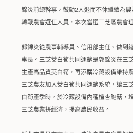
錦炎前總幹事，鼓勵2人退而不休繼續為
轉戰農會選任人員，本次當選三芝區農會
郭錦炎從農事輔導員、信用部主任、做到總
事長。三芝茭白筍共同運銷是郭錦炎在三
生產高品質茭白筍，再添購冷藏設備維持
三芝農友加入茭白筍共同運銷系統，讓三芝
白筍產季時，於冷藏設備內種植杏鮑菇，
三芝農業拼經濟，提高農民收益。