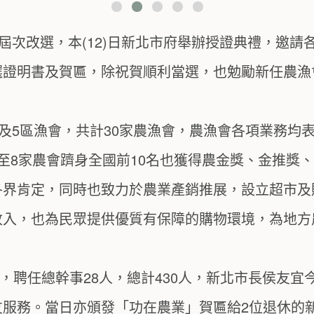
會屆次改選，本(12)日新北市府舉辦授證典禮，邀
選證明書及賀匾，除祝賀順利當選，也勉勵新任農漁
及5區漁會，共計30家農漁會，農漁會各項業務均表現
至8家農會躋身全國前10名也獲得農金獎、金推獎、
各界肯定，同時也致力於農業產銷推展，設立超市及
收入，也為民眾提供優質有保障的購物環境，為地方
人，聘任總幹事28人，總計430人，新北市長侯友宜
友服務。當日亦頒發「功在農業」賀匾給2位退休的