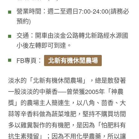
營業時間：週二至週日7:00-24:00(請務必
預約)
交通：開車由淡金公路轉北新路經水源國
小後左轉即可到達。
FB專頁：
北新有機休閒農場
淡水的「北新有機休閒農場」，總是散發著
一股淡淡的中藥香──曾榮獲2005年「神農
獎」的農場主人簡連生，以八角、茴香、大
蒜等辛香料做為蔬菜堆肥，堅持不購買坊間
多以雞糞製作的有機肥，是因為「怕肥料有
抗生素殘留」；因為不用化學農藥，所以讓