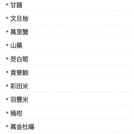
甘藷
文旦柚
萬里蟹
山藥
茭白筍
貢寮鮑
彩田米
羽豐米
桶柑
萬金杜鵑