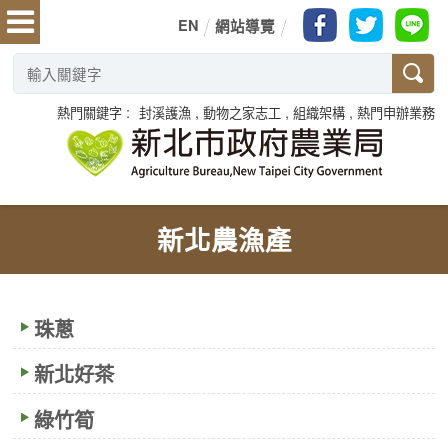
EN
網站導覽
熱門關鍵字
封溪護漁
動物之家志工
組織架構
熱門申辦業務
新北農漁產
珠蔥
新北好茶
綠竹筍