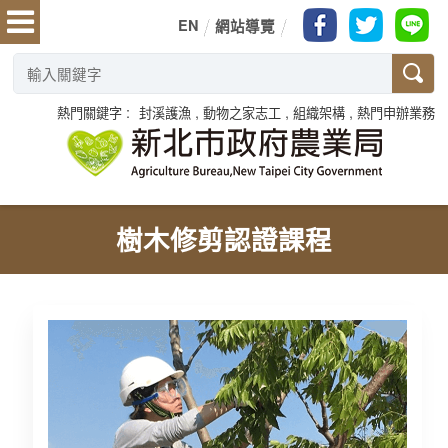
EN
網站導覽
熱門關鍵字
封溪護漁
動物之家志工
組織架構
熱門申辦業務
樹木修剪認證課程