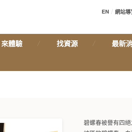
EN
網站導
:::
來體驗
找資源
最新
碧螺春被譽有四絕