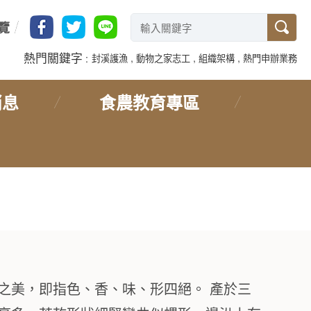
覽
熱門關鍵字
封溪護漁
動物之家志工
組織架構
熱門申辦業務
消息
食農教育專區
首頁
>
買農產
>
新北農漁產
>
新北好茶
之美，即指色、香、味、形四絕。 產於三