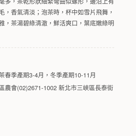
毫多，茶乾形狀細緊彎曲似螺形，邊沿上有
毛，香氣清淡；泡茶時，杯中如雪片飛舞，
雅，茶湯碧綠清澈，鮮活爽口，葉底嫩綠明
春季產期3-4月，冬季產期10-11月
會(02)2671-1002 新北市三峽區長泰街