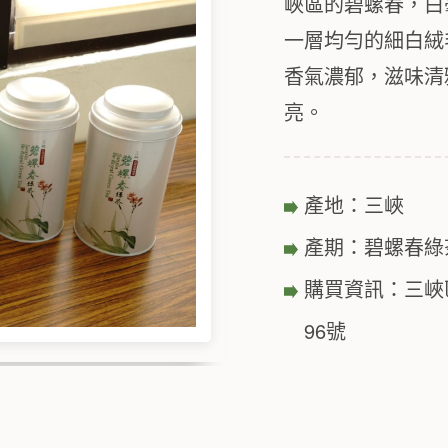
峽區的碧螺春，白
一層均勻的細白絨
香氣濃郁，滋味清
亮。
產地：三峽
產期：碧螺春綠茶
購買資訊：三峽區農
96號