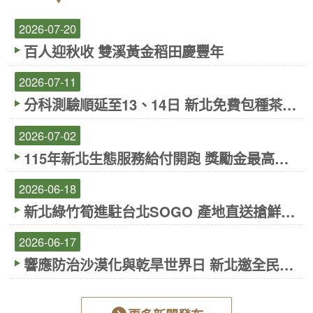
2026-07-20
百人迎秋收 雙溪黃金稻田慶豐年
2026-07-11
分科測驗順延至13、14日 新北免費包種茶包
助攻「鐵定包中」
2026-07-02
115年新北生態服務給付開跑 獎勵金最高可
領7萬元
2026-06-18
新北綠竹筍進駐台北SOGO 產地直送搶鮮登
場
2026-06-17
響應防治沙漠化與乾旱世界日 新北邀全民種
下一棵樹 守護土地與水源